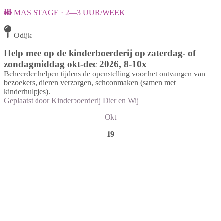
MAS STAGE · 2—3 UUR/WEEK
Odijk
Help mee op de kinderboerderij op zaterdag- of
zondagmiddag okt-dec 2026, 8-10x
Beheerder helpen tijdens de openstelling voor het ontvangen van
bezoekers, dieren verzorgen, schoonmaken (samen met
kinderhulpjes).
Geplaatst door
Kinderboerderij Dier en Wij
Okt
19