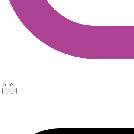
Foto's
Jeugdteams helpen bij trainingen/wedstrij
Praktische informatie