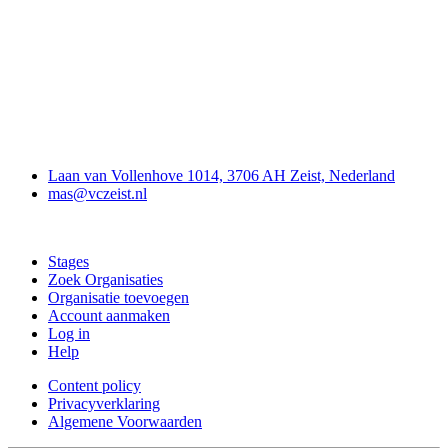
Contact
Laan van Vollenhove 1014, 3706 AH Zeist, Nederland
mas@vczeist.nl
Doe mee
Stages
Zoek Organisaties
Organisatie toevoegen
Account aanmaken
Log in
Help
Content policy
Privacyverklaring
Algemene Voorwaarden