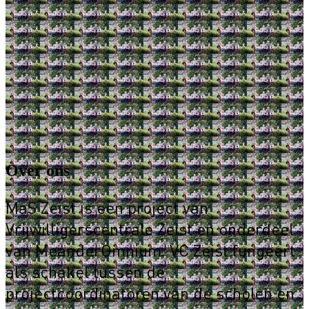
Over ons
MaS Zeist is een project van
Vrijwilligerscentrale Zeist en onderdeel
van MeanderOmnium. VC Zeist fungeert
als schakel tussen de
projectcoördinatoren van de scholen en