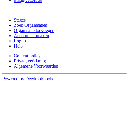
mas@vczeist.nl
Doe mee
Stages
Zoek Organisaties
Organisatie toevoegen
Account aanmaken
Log in
Help
Content policy
Privacyverklaring
Algemene Voorwaarden
Powered by Deedmob tools