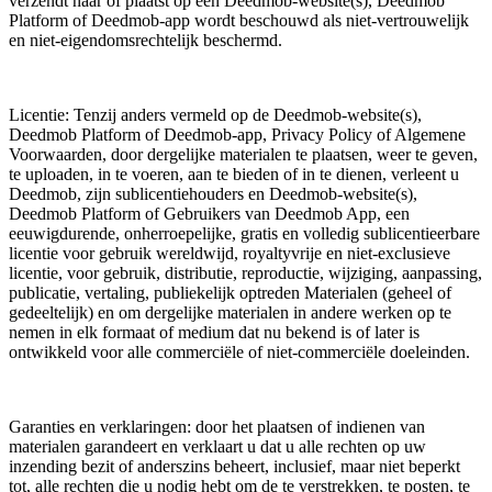
verzendt naar of plaatst op een Deedmob-website(s), Deedmob
Platform of Deedmob-app wordt beschouwd als niet-vertrouwelijk
en niet-eigendomsrechtelijk beschermd.
Licentie: Tenzij anders vermeld op de Deedmob-website(s),
Deedmob Platform of Deedmob-app, Privacy Policy of Algemene
Voorwaarden, door dergelijke materialen te plaatsen, weer te geven,
te uploaden, in te voeren, aan te bieden of in te dienen, verleent u
Deedmob, zijn sublicentiehouders en Deedmob-website(s),
Deedmob Platform of Gebruikers van Deedmob App, een
eeuwigdurende, onherroepelijke, gratis en volledig sublicentieerbare
licentie voor gebruik wereldwijd, royaltyvrije en niet-exclusieve
licentie, voor gebruik, distributie, reproductie, wijziging, aanpassing,
publicatie, vertaling, publiekelijk optreden Materialen (geheel of
gedeeltelijk) en om dergelijke materialen in andere werken op te
nemen in elk formaat of medium dat nu bekend is of later is
ontwikkeld voor alle commerciële of niet-commerciële doeleinden.
Garanties en verklaringen: door het plaatsen of indienen van
materialen garandeert en verklaart u dat u alle rechten op uw
inzending bezit of anderszins beheert, inclusief, maar niet beperkt
tot, alle rechten die u nodig hebt om de te verstrekken, te posten, te