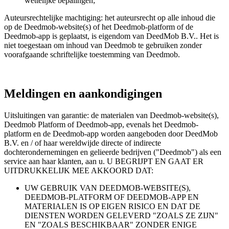
wettelijke bepalingen;
Auteursrechtelijke machtiging: het auteursrecht op alle inhoud die
op de Deedmob-website(s) of het Deedmob-platform of de
Deedmob-app is geplaatst, is eigendom van DeedMob B.V.. Het is
niet toegestaan ​​om inhoud van Deedmob te gebruiken zonder
voorafgaande schriftelijke toestemming van Deedmob.
Meldingen en aankondigingen
Uitsluitingen van garantie: de materialen van Deedmob-website(s),
Deedmob Platform of Deedmob-app, evenals het Deedmob-
platform en de Deedmob-app worden aangeboden door DeedMob
B.V. en / of haar wereldwijde directe of indirecte
dochterondernemingen en gelieerde bedrijven ("Deedmob") als een
service aan haar klanten, aan u. U BEGRIJPT EN GAAT ER
UITDRUKKELIJK MEE AKKOORD DAT:
UW GEBRUIK VAN DEEDMOB-WEBSITE(S),
DEEDMOB-PLATFORM OF DEEDMOB-APP EN
MATERIALEN IS OP EIGEN RISICO EN DAT DE
DIENSTEN WORDEN GELEVERD "ZOALS ZE ZIJN"
EN "ZOALS BESCHIKBAAR" ZONDER ENIGE