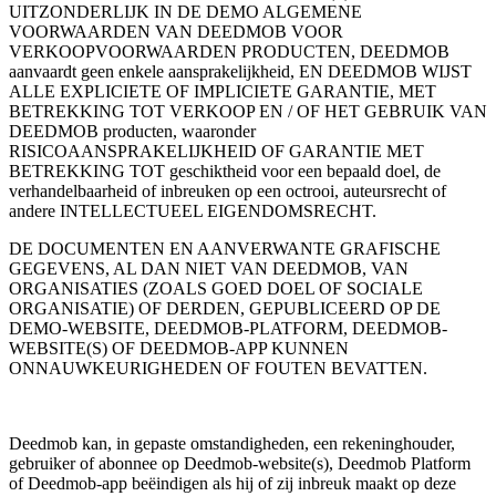
UITZONDERLIJK IN DE DEMO ALGEMENE
VOORWAARDEN VAN DEEDMOB VOOR
VERKOOPVOORWAARDEN PRODUCTEN, DEEDMOB
aanvaardt geen enkele aansprakelijkheid, EN DEEDMOB WIJST
ALLE EXPLICIETE OF IMPLICIETE GARANTIE, MET
BETREKKING TOT VERKOOP EN / OF HET GEBRUIK VAN
DEEDMOB producten, waaronder
RISICOAANSPRAKELIJKHEID OF GARANTIE MET
BETREKKING TOT geschiktheid voor een bepaald doel, de
verhandelbaarheid of inbreuken op een octrooi, auteursrecht of
andere INTELLECTUEEL EIGENDOMSRECHT.
DE DOCUMENTEN EN AANVERWANTE GRAFISCHE
GEGEVENS, AL DAN NIET VAN DEEDMOB, VAN
ORGANISATIES (ZOALS GOED DOEL OF SOCIALE
ORGANISATIE) OF DERDEN, GEPUBLICEERD OP DE
DEMO-WEBSITE, DEEDMOB-PLATFORM, DEEDMOB-
WEBSITE(S) OF DEEDMOB-APP KUNNEN
ONNAUWKEURIGHEDEN OF FOUTEN BEVATTEN.
Deedmob kan, in gepaste omstandigheden, een rekeninghouder,
gebruiker of abonnee op Deedmob-website(s), Deedmob Platform
of Deedmob-app beëindigen als hij of zij inbreuk maakt op deze