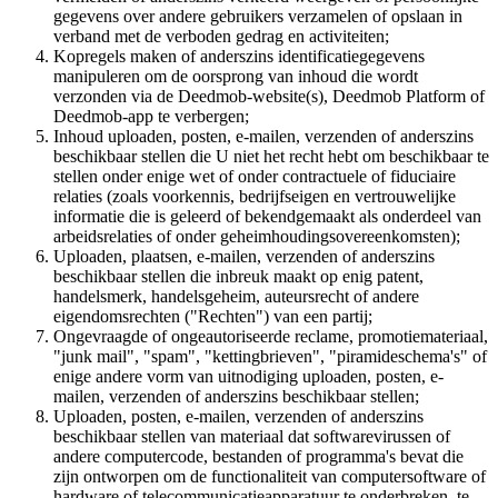
gegevens over andere gebruikers verzamelen of opslaan in
verband met de verboden gedrag en activiteiten;
Kopregels maken of anderszins identificatiegegevens
manipuleren om de oorsprong van inhoud die wordt
verzonden via de Deedmob-website(s), Deedmob Platform of
Deedmob-app te verbergen;
Inhoud uploaden, posten, e-mailen, verzenden of anderszins
beschikbaar stellen die U niet het recht hebt om beschikbaar te
stellen onder enige wet of onder contractuele of fiduciaire
relaties (zoals voorkennis, bedrijfseigen en vertrouwelijke
informatie die is geleerd of bekendgemaakt als onderdeel van
arbeidsrelaties of onder geheimhoudingsovereenkomsten);
Uploaden, plaatsen, e-mailen, verzenden of anderszins
beschikbaar stellen die inbreuk maakt op enig patent,
handelsmerk, handelsgeheim, auteursrecht of andere
eigendomsrechten ("Rechten") van een partij;
Ongevraagde of ongeautoriseerde reclame, promotiemateriaal,
"junk mail", "spam", "kettingbrieven", "piramideschema's" of
enige andere vorm van uitnodiging uploaden, posten, e-
mailen, verzenden of anderszins beschikbaar stellen;
Uploaden, posten, e-mailen, verzenden of anderszins
beschikbaar stellen van materiaal dat softwarevirussen of
andere computercode, bestanden of programma's bevat die
zijn ontworpen om de functionaliteit van computersoftware of
hardware of telecommunicatieapparatuur te onderbreken, te