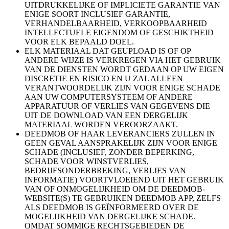
UITDRUKKELIJKE OF IMPLICIETE GARANTIE VAN
ENIGE SOORT INCLUSIEF GARANTIE,
VERHANDELBAARHEID, VERKOOPBAARHEID
INTELLECTUELE EIGENDOM OF GESCHIKTHEID
VOOR ELK BEPAALD DOEL.
ELK MATERIAAL DAT GEUPLOAD IS OF OP
ANDERE WIJZE IS VERKREGEN VIA HET GEBRUIK
VAN DE DIENSTEN WORDT GEDAAN OP UW EIGEN
DISCRETIE EN RISICO EN U ZAL ALLEEN
VERANTWOORDELIJK ZIJN VOOR ENIGE SCHADE
AAN UW COMPUTERSYSTEEM OF ANDERE
APPARATUUR OF VERLIES VAN GEGEVENS DIE
UIT DE DOWNLOAD VAN EEN DERGELIJK
MATERIAAL WORDEN VEROORZAAKT.
DEEDMOB OF HAAR LEVERANCIERS ZULLEN IN
GEEN GEVAL AANSPRAKELIJK ZIJN VOOR ENIGE
SCHADE (INCLUSIEF, ZONDER BEPERKING,
SCHADE VOOR WINSTVERLIES,
BEDRIJFSONDERBREKING, VERLIES VAN
INFORMATIE) VOORTVLOEIEND UIT HET GEBRUIK
VAN OF ONMOGELIJKHEID OM DE DEEDMOB-
WEBSITE(S) TE GEBRUIKEN DEEDMOB APP, ZELFS
ALS DEEDMOB IS GEÏNFORMEERD OVER DE
MOGELIJKHEID VAN DERGELIJKE SCHADE.
OMDAT SOMMIGE RECHTSGEBIEDEN DE