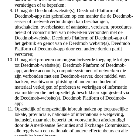
vernietigen of te beperken;
U mag de Deedmob-website(s), Deedmob Platform of
Deedmob-app niet gebruiken op een manier die de Deedmob-
server of -netwerkverbindingen kan beschadigen,
uitschakelen, overbelasten of aantasten, vereisten, procedures,
beleid of voorschriften van netwerken verbonden met de
Deedmob-website, Deedmob Platform of Deedmob-app of
het gebruik en genot van de Deedmob-website(s), Deedmob
Platform of Deedmob-app door een andere derden partij
verstoren;
U mag niet proberen om ongeautoriseerde toegang te krijgen
tot Deedmob-website(s), Deedmob Platform of Deedmob-
app, andere accounts, computersystemen of netwerken die
zijn verbonden met een Deedmob-server, door middel van
hacken, wachtwoord phishing of andere methoden of
materiaal verkrijgen of proberen te verkrijgen of informatie
via middelen die niet opzettelijk beschikbaar zijn gesteld via
de Deedmob-website(s), Deedmob Platform of Deedmob-
app;
Opzettelijk of onopzettelijk inbreuk maken op toepasselijke
lokale, provinciale, nationale of internationale wetgeving,
inclusief, maar niet beperkt tot, voorschriften afgekondigd
door de Amerikaanse Securities and Exchange Commission,
alle regels van een nationale of andere effectenbeurs en alle