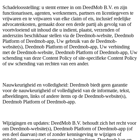
Schadeloosstelling: u stemt ermee in om DeedMob B.V. en zijn
functionarissen, agenten, werknemers, partners en licentiegevers te
vrijwaren en te vrijwaren van elke claim of eis, inclusief redelijke
advocatenkosten, gemaakt door een derde partij als gevolg van of
voortvloeiend uit inhoud die u indient, plaatst, verzenden of
anderszins beschikbaar stellen via de Deedmob-website, Deedmob
Platform of Deedmob-app, Uw gebruik van de Deedmob-
website(s), Deedmob Platform of Deedmob-app, Uw verbinding
met de Deedmob-website, Deedmob Platform of Deedmob-app, Uw
schending van deze Content Policy of site-specifieke Content Policy
of uw schending van rechten van een ander.
Nauwkeurigheid en volledigheid: Deedmob biedt geen garantie
voor de nauwkeurigheid of volledigheid van de informatie, tekst,
afbeeldingen, links of andere items op de Deedmob-website(s),
Deedmob Platform of Deedmob-app.
Wijzigingen en updates: DeedMob B.V. behoudt zich het recht voor
om Deedmob-website(s), Deedmob Platform of Deedmob-app (of
een deel daarvan) met of zonder kennisgeving te wijzigen of
tijdelijk, permanent of permanent te beëindigen. Deedmob kan op