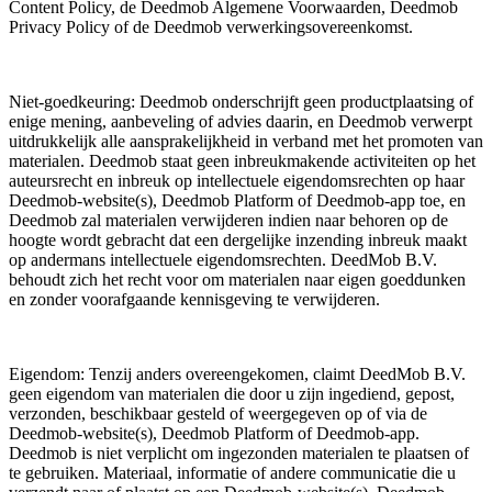
Content Policy, de Deedmob Algemene Voorwaarden, Deedmob
Privacy Policy of de Deedmob verwerkingsovereenkomst.
Niet-goedkeuring: Deedmob onderschrijft geen productplaatsing of
enige mening, aanbeveling of advies daarin, en Deedmob verwerpt
uitdrukkelijk alle aansprakelijkheid in verband met het promoten van
materialen. Deedmob staat geen inbreukmakende activiteiten op het
auteursrecht en inbreuk op intellectuele eigendomsrechten op haar
Deedmob-website(s), Deedmob Platform of Deedmob-app toe, en
Deedmob zal materialen verwijderen indien naar behoren op de
hoogte wordt gebracht dat een dergelijke inzending inbreuk maakt
op andermans intellectuele eigendomsrechten. DeedMob B.V.
behoudt zich het recht voor om materialen naar eigen goeddunken
en zonder voorafgaande kennisgeving te verwijderen.
Eigendom: Tenzij anders overeengekomen, claimt DeedMob B.V.
geen eigendom van materialen die door u zijn ingediend, gepost,
verzonden, beschikbaar gesteld of weergegeven op of via de
Deedmob-website(s), Deedmob Platform of Deedmob-app.
Deedmob is niet verplicht om ingezonden materialen te plaatsen of
te gebruiken. Materiaal, informatie of andere communicatie die u