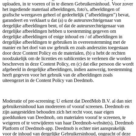
uploaden, in te voeren of in te dienen Gebruikersinhoud. Voor zover
het ingediende materiaal afbeeldingen, foto's, afbeeldingen of
grafische weergaven geheel of gedeeltelijk ("afbeeldingen") bevat,
garandeert en verklaart u dat (a) u de auteursrechteigenaar van
dergelijke afbeeldingen bent, of dat de auteursrechteigenaar van
dergelijke afbeeldingen hebben u toestemming gegeven om
dergelijke afbeeldingen of enige inhoud en / of afbeeldingen in
dergelijke afbeeldingen te gebruiken in overeenstemming met de
manier en het doel van uw gebruik en zoals anderszins toegestaan ​​
door deze Content Policy en de materialen, (b) u hebt de rechten
noodzakelijk om de licenties en sublicenties te verlenen die worden
beschreven in deze Content Policy, en (c) dat elke persoon die wordt
afgebeeld in dergelijke afbeeldingen, indien aanwezig, toestemming
heeft gegeven voor het gebruik van de afbeeldingen zoals
uiteengezet in de Content Policy van Deedmob.
Moderatie of pre-screening: U erkent dat DeedMob B.V. al dan niet
gebruikersinhoud kan modereren of vooraf screenen. Deedmob en
zijn aangestelden behouden zich het recht voor, naar eigen
goeddunken van Deedmob, om materialen vooraf te screenen, te
weigeren of te verwijderen van haar Deedmob-website(s), Deedmob
Platform of Deedmob-app. Deedmob is echter niet aansprakelijk
voor de inhoud van dergelijke Gebruikersinhoud, ongeacht of deze