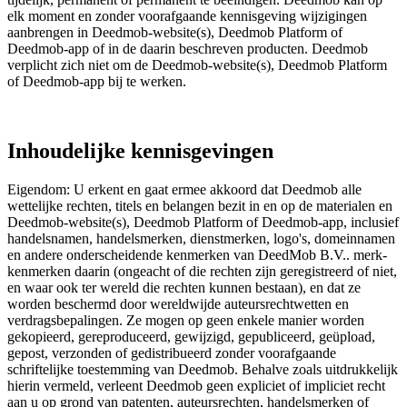
elk moment en zonder voorafgaande kennisgeving wijzigingen
aanbrengen in Deedmob-website(s), Deedmob Platform of
Deedmob-app of in de daarin beschreven producten. Deedmob
verplicht zich niet om de Deedmob-website(s), Deedmob Platform
of Deedmob-app bij te werken.
Inhoudelijke kennisgevingen
Eigendom: U erkent en gaat ermee akkoord dat Deedmob alle
wettelijke rechten, titels en belangen bezit in en op de materialen en
Deedmob-website(s), Deedmob Platform of Deedmob-app, inclusief
handelsnamen, handelsmerken, dienstmerken, logo's, domeinnamen
en andere onderscheidende kenmerken van DeedMob B.V.. merk-
kenmerken daarin (ongeacht of die rechten zijn geregistreerd of niet,
en waar ook ter wereld die rechten kunnen bestaan), en dat ze
worden beschermd door wereldwijde auteursrechtwetten en
verdragsbepalingen. Ze mogen op geen enkele manier worden
gekopieerd, gereproduceerd, gewijzigd, gepubliceerd, geüpload,
gepost, verzonden of gedistribueerd zonder voorafgaande
schriftelijke toestemming van Deedmob. Behalve zoals uitdrukkelijk
hierin vermeld, verleent Deedmob geen expliciet of impliciet recht
aan u op grond van patenten, auteursrechten, handelsmerken of