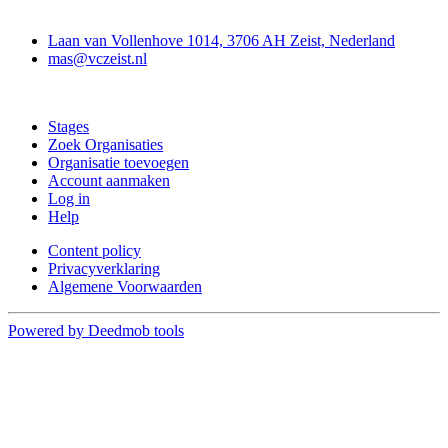
Contact
Laan van Vollenhove 1014, 3706 AH Zeist, Nederland
mas@vczeist.nl
Doe mee
Stages
Zoek Organisaties
Organisatie toevoegen
Account aanmaken
Log in
Help
Content policy
Privacyverklaring
Algemene Voorwaarden
Powered by Deedmob tools