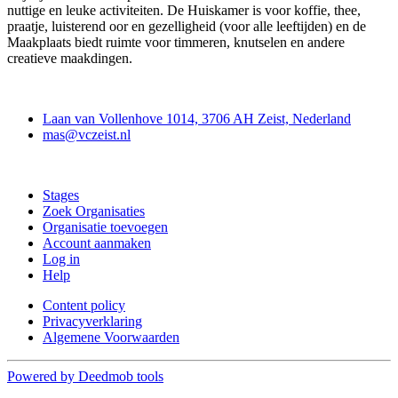
nuttige en leuke activiteiten. De Huiskamer is voor koffie, thee,
praatje, luisterend oor en gezelligheid (voor alle leeftijden) en de
Maakplaats biedt ruimte voor timmeren, knutselen en andere
creatieve maakdingen.
Contact
Laan van Vollenhove 1014, 3706 AH Zeist, Nederland
mas@vczeist.nl
Doe mee
Stages
Zoek Organisaties
Organisatie toevoegen
Account aanmaken
Log in
Help
Content policy
Privacyverklaring
Algemene Voorwaarden
Powered by Deedmob tools