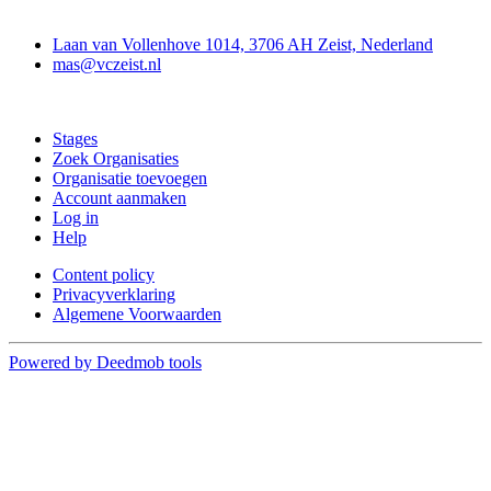
Contact
Laan van Vollenhove 1014, 3706 AH Zeist, Nederland
mas@vczeist.nl
Doe mee
Stages
Zoek Organisaties
Organisatie toevoegen
Account aanmaken
Log in
Help
Content policy
Privacyverklaring
Algemene Voorwaarden
Powered by Deedmob tools