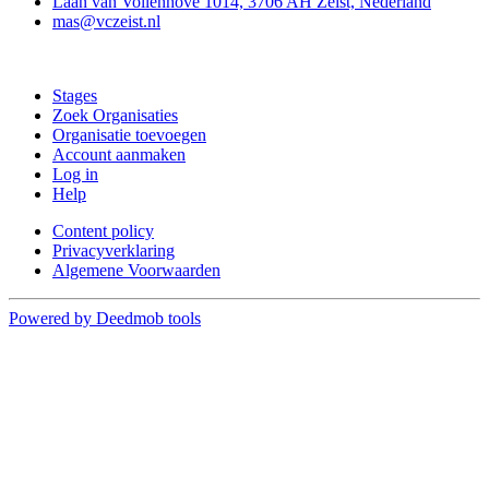
Laan van Vollenhove 1014, 3706 AH Zeist, Nederland
mas@vczeist.nl
Doe mee
Stages
Zoek Organisaties
Organisatie toevoegen
Account aanmaken
Log in
Help
Content policy
Privacyverklaring
Algemene Voorwaarden
Powered by Deedmob tools