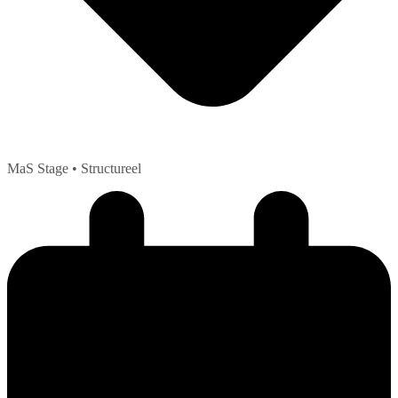
MaS Stage
• Structureel