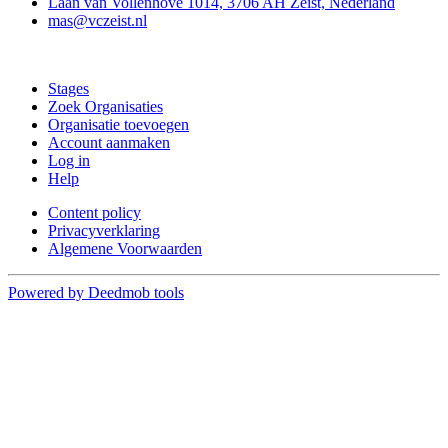
Laan van Vollenhove 1014, 3706 AH Zeist, Nederland
mas@vczeist.nl
Doe mee
Stages
Zoek Organisaties
Organisatie toevoegen
Account aanmaken
Log in
Help
Content policy
Privacyverklaring
Algemene Voorwaarden
Powered by Deedmob tools