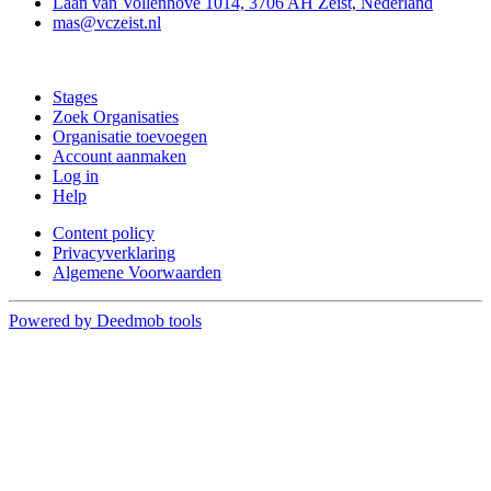
Laan van Vollenhove 1014, 3706 AH Zeist, Nederland
mas@vczeist.nl
Doe mee
Stages
Zoek Organisaties
Organisatie toevoegen
Account aanmaken
Log in
Help
Content policy
Privacyverklaring
Algemene Voorwaarden
Powered by Deedmob tools