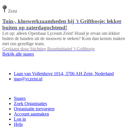
Zeist
Tuin-, kluswerkzaamheden bij 't Griftbosje: lekker
buiten op zaterdagochtend!
Let op: alleen Openbaar Lyceum Zeist! Houd je ervan om lekker
buiten de handen uit de mouwen te steken? Kom dan kennis maken
met ons gezellige team.
Geplaatst door
Stichting Buurtinitiatief 't Griftbosje
Bekijk alle stages
Contact
Laan van Vollenhove 1014, 3706 AH Zeist, Nederland
mas@vczeist.nl
Doe mee
Stages
Zoek Organisaties
Organisatie toevoegen
Account aanmaken
Log in
Help