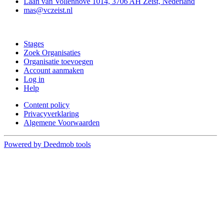
Laan van Vollenhove 1014, 3706 AH Zeist, Nederland
mas@vczeist.nl
Doe mee
Stages
Zoek Organisaties
Organisatie toevoegen
Account aanmaken
Log in
Help
Content policy
Privacyverklaring
Algemene Voorwaarden
Powered by Deedmob tools