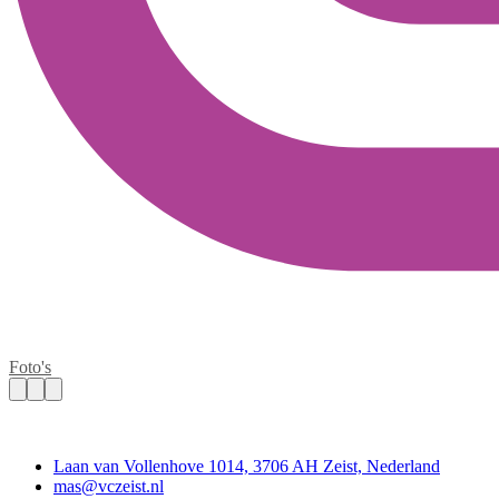
Foto's
Contact
Laan van Vollenhove 1014, 3706 AH Zeist, Nederland
mas@vczeist.nl