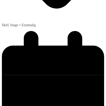
MaS Stage
• Eenmalig