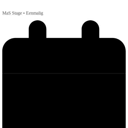
MaS Stage
• Eenmalig