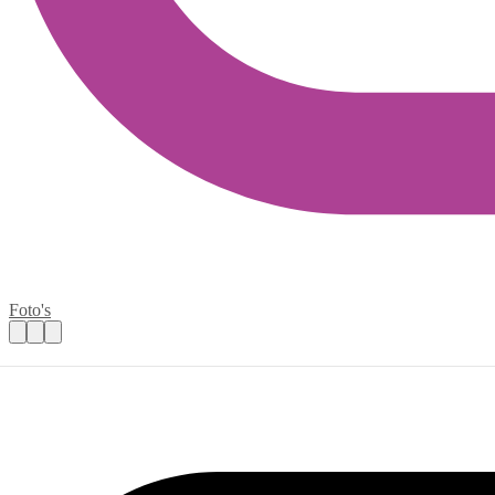
Foto's
Combistage bij Wereldwinkel en Voedselba
Praktische informatie