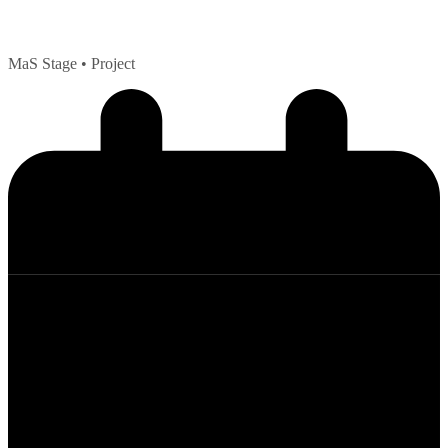
MaS Stage
• Project