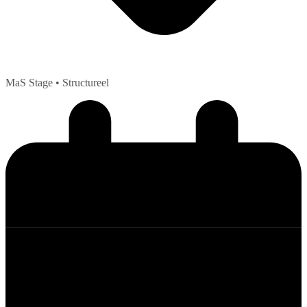
MaS Stage
• Structureel