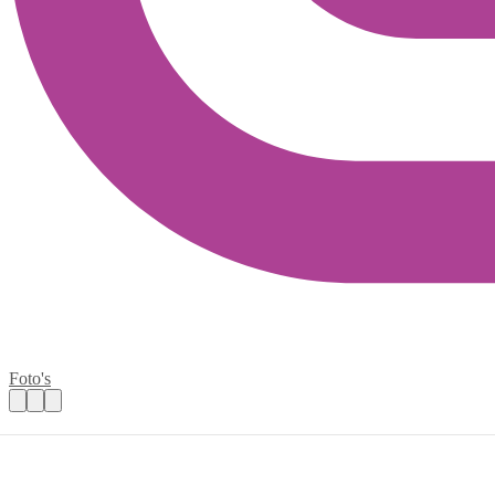
Foto's
Help mee bij de meidengroep in Zeist-West
Praktische informatie