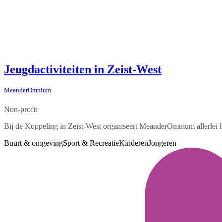
Jeugdactiviteiten in Zeist-West
MeanderOmnium
Non-profit
Bij de Koppeling in Zeist-West organiseert MeanderOmnium allerlei le
Buurt & omgeving
Sport & Recreatie
Kinderen
Jongeren