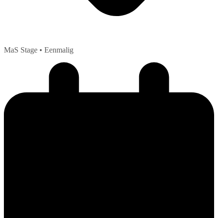
MaS Stage
• Eenmalig