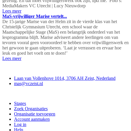
gezellig. En dat moet vrijwilligerswerk ook zijn, lijkt me.’ Foto’s:
MediaMakers VC Utrecht | Lucy Nieuwdorp
Lees meer
MaS-vrijwilliger Marise vertelt...
De 15-jarige Marise van der Helm zit in de vierde klas van het
Christelijk Gymnasium Utrecht, een school waar de
Maatschappelijke Stage (MaS) een belangrijk onderdeel van het
lesprogramma blijft. Marise adviseert andere leerlingen om van
tevoren vooral geen vooroordeel te hebben over vrijwilligerswerk en
het gewoon te gaan uitproberen. ‘Laat je verrassen en ervaar hoe
leuk en goed het voelt om te doen!’
Lees meer
Contact
Laan van Vollenhove 1014, 3706 AH Zeist, Nederland
mas@vczeist.nl
Doe mee
Stages
Zoek Organisaties
Organisatie toevoegen
Account aanmaken
Log in
Help