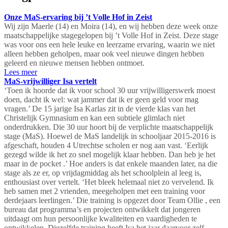
Onze MaS-ervaring bij ’t Volle Hof in Zeist
Wij zijn Maerle (14) en Moira (14), en wij hebben deze week onze
maatschappelijke stagegelopen bij ’t Volle Hof in Zeist. Deze stage
was voor ons een hele leuke en leerzame ervaring, waarin we niet
alleen hebben geholpen, maar ook veel nieuwe dingen hebben
geleerd en nieuwe mensen hebben ontmoet.
Lees meer
MaS-vrijwilliger Isa vertelt
‘Toen ik hoorde dat ik voor school 30 uur vrijwilligerswerk moest
doen, dacht ik wel: wat jammer dat ik er geen geld voor mag
vragen.’ De 15 jarige Isa Karlas zit in de vierde klas van het
Christelijk Gymnasium en kan een subtiele glimlach niet
onderdrukken. Die 30 uur hoort bij de verplichte maatschappelijk
stage (MaS). Hoewel de MaS landelijk in schooljaar 2015-2016 is
afgeschaft, houden 4 Utrechtse scholen er nog aan vast. ‘Eerlijk
gezegd wilde ik het zo snel mogelijk klaar hebben. Dan heb je het
maar in de pocket .’ Hoe anders is dat enkele maanden later, na die
stage als ze er, op vrijdagmiddag als het schoolplein al leeg is,
enthousiast over vertelt. ‘Het bleek helemaal niet zo vervelend. Ik
heb samen met 2 vrienden, meegeholpen met een training voor
derdejaars leerlingen.’ Die training is opgezet door Team Ollie , een
bureau dat programma’s en projecten ontwikkelt dat jongeren
uitdaagt om hun persoonlijke kwaliteiten en vaardigheden te
ontwikkelen. Diezelfde training heeft Isa het jaar daarvoor zelf