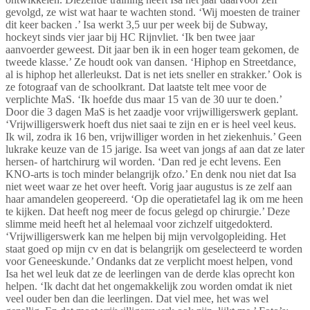
gevolgd, ze wist wat haar te wachten stond. ‘Wij moesten de trainer
dit keer backen .’ Isa werkt 3,5 uur per week bij de Subway,
hockeyt sinds vier jaar bij HC Rijnvliet. ‘Ik ben twee jaar
aanvoerder geweest. Dit jaar ben ik in een hoger team gekomen, de
tweede klasse.’ Ze houdt ook van dansen. ‘Hiphop en Streetdance,
al is hiphop het allerleukst. Dat is net iets sneller en strakker.’ Ook is
ze fotograaf van de schoolkrant. Dat laatste telt mee voor de
verplichte MaS. ‘Ik hoefde dus maar 15 van de 30 uur te doen.’
Door die 3 dagen MaS is het zaadje voor vrijwilligerswerk geplant.
‘Vrijwilligerswerk hoeft dus niet saai te zijn en er is heel veel keus.
Ik wil, zodra ik 16 ben, vrijwilliger worden in het ziekenhuis.’ Geen
lukrake keuze van de 15 jarige. Isa weet van jongs af aan dat ze later
hersen- of hartchirurg wil worden. ‘Dan red je echt levens. Een
KNO-arts is toch minder belangrijk ofzo.’ En denk nou niet dat Isa
niet weet waar ze het over heeft. Vorig jaar augustus is ze zelf aan
haar amandelen geopereerd. ‘Op die operatietafel lag ik om me heen
te kijken. Dat heeft nog meer de focus gelegd op chirurgie.’ Deze
slimme meid heeft het al helemaal voor zichzelf uitgedokterd.
‘Vrijwilligerswerk kan me helpen bij mijn vervolgopleiding. Het
staat goed op mijn cv en dat is belangrijk om geselecteerd te worden
voor Geneeskunde.’ Ondanks dat ze verplicht moest helpen, vond
Isa het wel leuk dat ze de leerlingen van de derde klas oprecht kon
helpen. ‘Ik dacht dat het ongemakkelijk zou worden omdat ik niet
veel ouder ben dan die leerlingen. Dat viel mee, het was wel