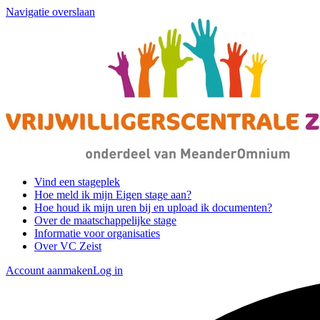
Navigatie overslaan
Vind een stageplek
Hoe meld ik mijn Eigen stage aan?
Hoe houd ik mijn uren bij en upload ik documenten?
Over de maatschappelijke stage
Informatie voor organisaties
Over VC Zeist
Account aanmaken
Log in